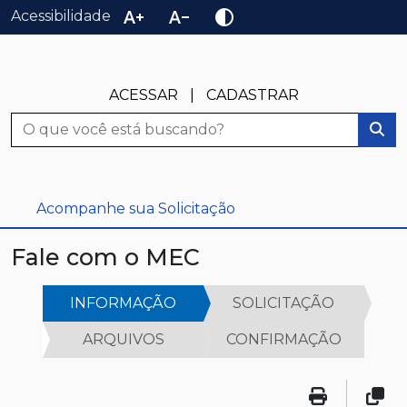
text_increase
text_decrease
contrast
Acessibilidade
ACESSAR
|
CADASTRAR
Busca
Acompanhe sua Solicitação
Fale com o MEC
INFORMAÇÃO
SOLICITAÇÃO
ARQUIVOS
CONFIRMAÇÃO