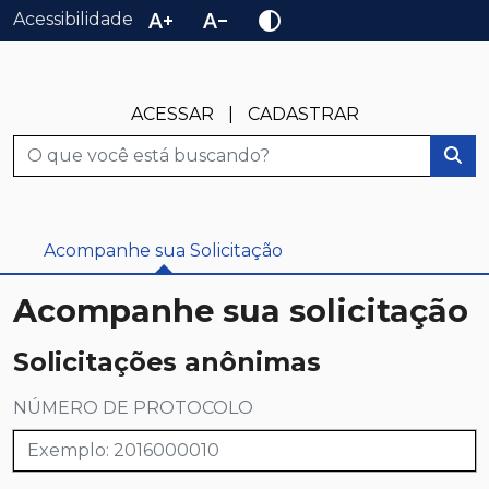
text_increase
text_decrease
contrast
Acessibilidade
ACESSAR
|
CADASTRAR
Busca
Acompanhe sua Solicitação
Acompanhe sua solicitação
Solicitações anônimas
NÚMERO DE PROTOCOLO